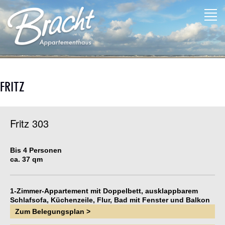
FRITZ
Fritz 303
Bis 4 Personen
ca. 37 qm
1-Zimmer-Appartement mit Doppelbett, ausklappbarem
Schlafsofa, Küchenzeile, Flur, Bad mit Fenster und Balkon
zur Wilhelmstraße.
Zum Belegungsplan >