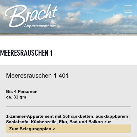
MEERESRAUSCHEN 1
Meeresrauschen 1 401
Bis 4 Personen
ca. 31 qm
1-Zimmer-Appartement mit Schrankbetten, ausklappbarem
Schlafsofa, Küchenzeile, Flur, Bad und Balkon zur
Wilhelmstraße.
Zum Belegungsplan >