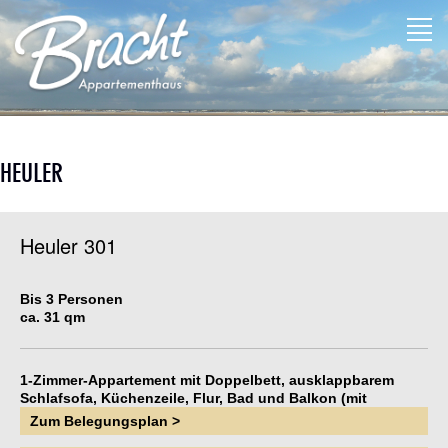
HEULER
Heuler 301
Bis 3 Personen
ca. 31 qm
1-Zimmer-Appartement mit Doppelbett, ausklappbarem
Schlafsofa, Küchenzeile, Flur, Bad und Balkon (mit
Strandkorb) zur Wilhelmstraße.
Zum Belegungsplan >