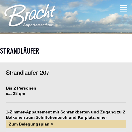
STRANDLÄUFER
Strandläufer 207
Bis 2 Personen
ca. 28 qm
1-Zimmer-Appartement mit Schrankbetten und Zugang zu 2
Balkonen zum Schiffchenteich und Kurplatz, einer
Miniküche mit Mikrowelle, Bad mit Fenster und Flur.
Zum Belegungsplan >